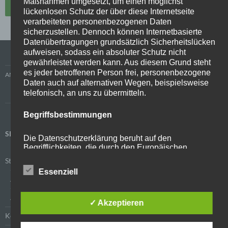
Maßnahmen umgesetzt, um einen möglichst
lückenlosen Schutz der über diese Internetseite
verarbeiteten personenbezogenen Daten
sicherzustellen. Dennoch können Internetbasierte
Datenübertragungen grundsätzlich Sicherheitslücken
aufweisen, sodass ein absoluter Schutz nicht
gewährleistet werden kann. Aus diesem Grund steht
es jeder betroffenen Person frei, personenbezogene
ANMELDUNG
Daten auch auf alternativen Wegen, beispielsweise
telefonisch, an uns zu übermitteln.
ANMELDEBOGEN
Begriffsbestimmungen
SEITEN
Die Datenschutzerklärung beruht auf den
Begrifflichkeiten, die durch den Europäischen
Richtlinien- und Verordnungsgeber beim Erlass der
Startseite
Datenschutz-Grundverordnung (DS-GVO) verwendet
Essenziell
wurden. Unsere Datenschutzerklärung soll sowohl
Anmeldung
für die Öffentlichkeit als auch für unsere Kunden und
Geschäftspartner einfach lesbar und verständlich
Anmeldebogen
sein. Um dies zu gewährleisten, möchten wir vorab
✓ Akzeptieren
die verwendeten Begrifflichkeiten erläutern.
Kontakt