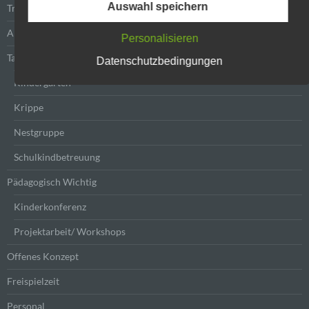
Auswahl speichern
Wir verwenden in dieser Datenschutzerklärung unter
Träger
anderem die folgenden Begriffe:
Anfahrt
Personalisieren
Tagesablauf
Datenschutzbedingungen
a) personenbezogene Daten
Kindergarten
Krippe
Personenbezogene Daten sind alle Informationen,
die sich auf eine identifizierte oder identifizierbare
Nestgruppe
natürliche Person (im Folgenden „betroffene
Person") beziehen. Als identifizierbar wird eine
Schulkindbetreuung
natürliche Person angesehen, die direkt oder
indirekt, insbesondere mittels Zuordnung zu einer
Pädagogisch Wichtig
Kennung wie einem Namen, zu einer
Kennnummer, zu Standortdaten, zu einer Online-
Kinderkonferenz
Kennung oder zu einem oder mehreren
besonderen Merkmalen, die Ausdruck der
Projektarbeit/ Workshops
physischen, physiologischen, genetischen,
psychischen, wirtschaftlichen, kulturellen oder
Offenes Konzept
sozialen Identität dieser natürlichen Person sind,
identifiziert werden kann.
Freispielzeit
Personal