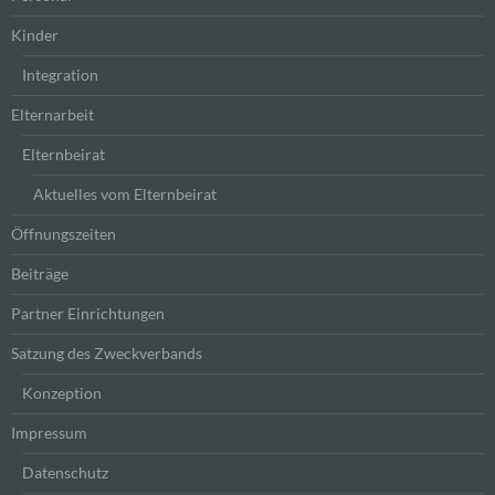
b) betroffene Person
Kinder
Betroffene Person ist jede identifizierte oder
Integration
identifizierbare natürliche Person, deren
personenbezogene Daten von dem für die
Elternarbeit
Verarbeitung Verantwortlichen verarbeitet werden.
Elternbeirat
Aktuelles vom Elternbeirat
c) Verarbeitung
Öffnungszeiten
Verarbeitung ist jeder mit oder ohne Hilfe
automatisierter Verfahren ausgeführte Vorgang
Beiträge
oder jede solche Vorgangsreihe im
Zusammenhang mit personenbezogenen Daten
Partner Einrichtungen
wie das Erheben, das Erfassen, die Organisation,
das Ordnen, die Speicherung, die Anpassung oder
Satzung des Zweckverbands
Veränderung, das Auslesen, das Abfragen, die
Verwendung, die Offenlegung durch Übermittlung,
Konzeption
Verbreitung oder eine andere Form der
Bereitstellung, den Abgleich oder die
Impressum
Verknüpfung, die Einschränkung, das Löschen
oder die Vernichtung.
Datenschutz